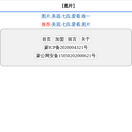
【
图片
】
图片
.
美眉
.
七四
.
爱看
.
唯一
推荐
:
美眉
.
七四
.
爱看
.
图片
首页
加盟
留言
关于
蒙ICP备2020004321号
蒙公网安备15050202000621号